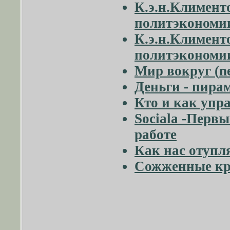
К.э.н.Климент
политэкономии
К.э.н.Климент
политэкономии
Мир вокруг (
n
Деньги - пира
Кто и как упр
Sociala -Перв
работе
Как нас отупл
Сожженные кр