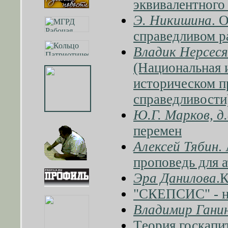
эквивалентного
Э. Никишина
. 
справедливом р
Владик Нерсес
(Национальная 
историческом п
справедливости
Ю.Г. Марков, д.
перемен
Алексей Тябин
.
проповедь для 
Эра Данилова
.
"СКЕПСИС" - н
Владимир Ганин
Tеория госкапи