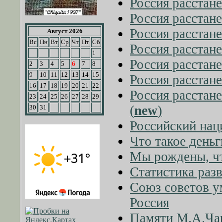
Россия расстане
Россия расстане
Россия расстане
Август 2026
Вс
Пн
Вт
Ср
Чт
Пт
Сб
Россия расстане
1
Россия расстане
2
3
4
5
6
7
8
9
10
11
12
13
14
15
Россия расстане
16
17
18
19
20
21
22
Россия расстане
23
24
25
26
27
28
29
(
new
)
30
31
Российский нац
Что такое деньг
Мы рождены, ч
Статистика разв
Союз советов у
Россия
Памяти М.А.Чар