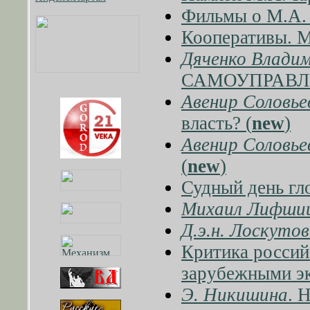
Фильмы о М.А. 
Кооперативы. М
Дяченко Влади
САМОУПРАВЛ
Авенир Соловье
власть? (
new
)
Авенир Соловье
(
new
)
Судный день гл
Михаил Лифши
Д.э.н. Лоскутов
Критика россий
зарубежными э
Э. Никишина
. 