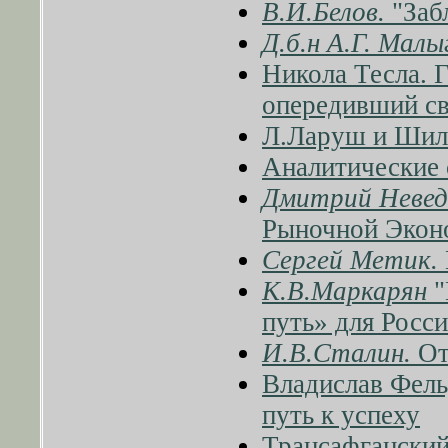
В.И.Белов.
"Забл
Д.б.н А.Г. Малы
Никола Тесла. 
опередивший св
Л.Ларуш и Шил
Аналитические 
Дмитрий Неве
Рыночной Экон
Сергей Метик.
К.В.Маркарян
"
путь» для Росс
И.В.Сталин.
От
Владислав Фель
путь к успеху
Трансафгански