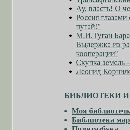
Ау, власть! О ч
Россия глазами 
пугай!"
М.И.Туган Бара
Выдержка из р
кооперации"
Скупка земель 
Леонид Корнило
БИБЛИОТЕКИ 
Моя библиотечк
Библиотека мар
Политазбука